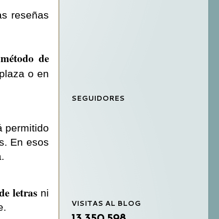
las reseñas
 método de
 plaza o en
SEGUIDORES
 permitido
as. En esos
.
e letras
ni
VISITAS AL BLOG
e.
13,350,598