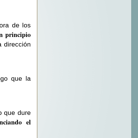
hora de los
n principio
a dirección
lgo que la
o que dure
nciando el