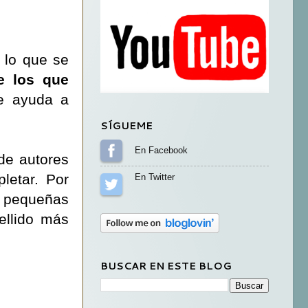
 lo que se
e los que
e ayuda a
SÍGUEME
Sígueme en Facebook
de autores
letar. Por
Sígueme en Twitter
i pequeñas
ellido más
BUSCAR EN ESTE BLOG