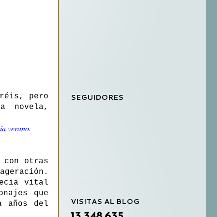
SEGUIDORES
réis, pero
a novela,
ía verano.
 con otras
ageración.
ecia vital
onajes que
VISITAS AL BLOG
a años del
13,348,635