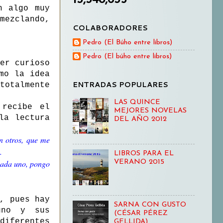
n algo muy
mezclando,
COLABORADORES
Pedro (El Búho entre libros)
Pedro (El búho entre libros)
er curioso
mo la idea
ENTRADAS POPULARES
totalmente
LAS QUINCE
 recibe el
MEJORES NOVELAS
la lectura
DEL AÑO 2012
n otros, que me
.
LIBROS PARA EL
VERANO 2015
 cada uno, pongo
, pues hay
SARNA CON GUSTO
uno y sus
(CÉSAR PÉREZ
diferentes
GELLIDA)