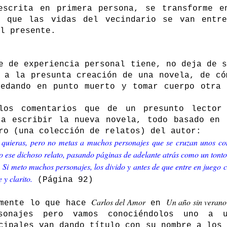
escrita en primera persona, se transforme e
 que las vidas del vecindario se van entre
l presente.
e de experiencia personal tiene, no deja de s
 a la presunta creación de una novela, de có
uedando en punto muerto y tomar cuerpo otra 
los comentarios que de un presunto lector
 a escribir la nueva novela, todo basado en 
ro (una colección de relatos) del autor:
e quieras, pero no metas a muchos personajes que se cruzan unos co
do ese dichoso relato, pasando páginas de adelante atrás como un tonto
. Si meto muchos personajes, los divido y antes de que entre en juego
y clarito.
(Página 92)
Carlos del Amor
Un año sin verano
amente lo que hace
en
rsonajes pero vamos conociéndolos uno a 
cipales van dando título con su nombre a los 