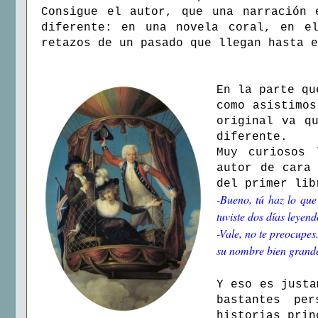
Consigue el autor, que una narración 
diferente: en una novela coral, en el
retazos de un pasado que llegan hasta e
En la parte qu
como asistimos
original va q
diferente.
Muy curiosos 
autor de cara
del primer lib
-Bueno, tú haz lo qu
tuviste dos días leyen
-Vale, no te preocupes
su nombre bien grande 
Y eso es just
bastantes pe
historias prin