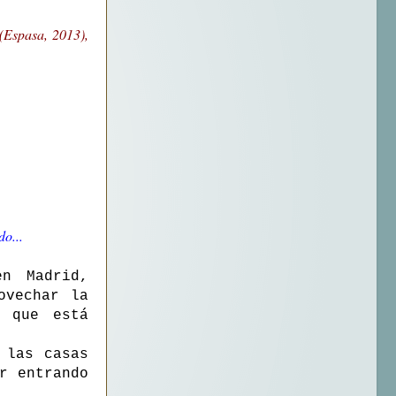
(Espasa, 2013),
do...
n Madrid,
ovechar la
a que está
 las casas
r entrando