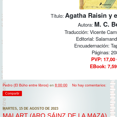
Agatha Raisin y e
Título:
M. C. B
Autora:
Traducción: Vicente Ca
Editorial: Salamand
Encuadernación: Ta
Páginas: 20
PVP: 17,00 
EBook: 7,59
Pedro (El Búho entre libros)
en
8:00:00
No hay comentarios:
Compartir
MARTES, 15 DE AGOSTO DE 2023
MALART (ARO SÁINZ DE LA MAZA)