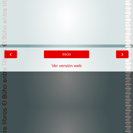
‹
›
Inicio
Ver versión web