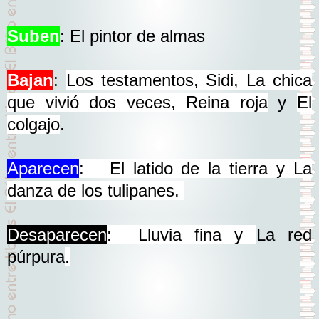
Suben
: El pintor de almas
Bajan
:
Los testamentos,
Sidi,
La chica
que vivió dos veces, Reina roja
y
El
colgajo
.
Aparecen
: El latido de la tierra y La
danza de los tulipanes.
Desaparecen
:
Lluvia fina y
La red
púrpura
.