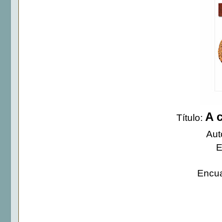
A c
Título:
Aut
E
Encua