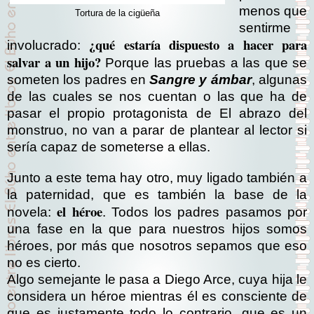
menos que
Tortura de la cigüeña
sentirme
¿qué estaría dispuesto a hacer para
involucrado:
salvar a un hijo?
Porque las pruebas a las que se
someten los padres en
Sangre y ámbar
, algunas
de las cuales se nos cuentan o las que ha de
pasar el propio protagonista de El abrazo del
monstruo, no van a parar de plantear al lector si
sería capaz de someterse a ellas.
Junto a este tema hay otro, muy ligado también a
la paternidad, que es también la base de la
el héroe
novela:
. Todos los padres pasamos por
una fase en la que para nuestros hijos somos
héroes, por más que nosotros sepamos que eso
no es cierto.
Algo semejante le pasa a Diego Arce, cuya hija le
considera un héroe mientras él es consciente de
que es justamente todo lo contrario, que es un