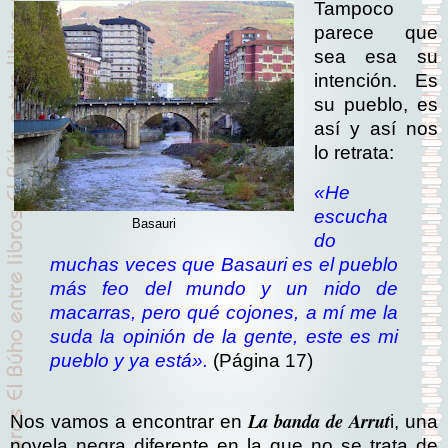
Tampoco
parece que
sea esa su
intención. Es
su pueblo, es
así y así nos
lo retrata:
«He
escucha
Basauri
do
muchas veces que Basauri es el pueblo
más feo del mundo y un nido de
macarras, pero qué cojones, a mí me la
suda la opinión de la gente, este es mi
pueblo y ya está».
(Página 17)
La banda de Arrut
Nos vamos a encontrar en
i, una
novela negra diferente en la que no se trata de