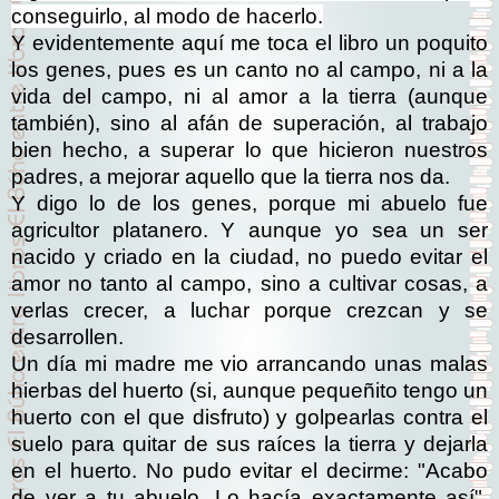
conseguirlo, al modo de hacerlo.
Y evidentemente aquí me toca el libro un poquito
los genes, pues es un canto no al campo, ni a la
vida del campo, ni al amor a la tierra (aunque
también), sino al afán de superación, al trabajo
bien hecho, a superar lo que hicieron nuestros
padres, a mejorar aquello que la tierra nos da.
Y digo lo de los genes, porque mi abuelo fue
agricultor platanero. Y aunque yo sea un ser
nacido y criado en la ciudad, no puedo evitar el
amor no tanto al campo, sino a cultivar cosas, a
verlas crecer, a luchar porque crezcan y se
desarrollen.
Un día mi madre me vio arrancando unas malas
hierbas del huerto (si, aunque pequeñito tengo un
huerto con el que disfruto) y golpearlas contra el
suelo para quitar de sus raíces la tierra y dejarla
en el huerto. No pudo evitar el decirme: "Acabo
de ver a tu abuelo. Lo hacía exactamente así".