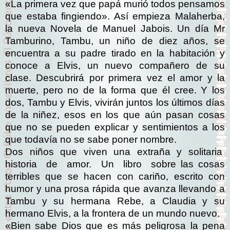
«La primera vez que papá murió todos pensamos
que estaba fingiendo». Así empieza Malaherba,
la nueva Novela de Manuel Jabois. Un día Mr
Tamburino, Tambu, un niño de diez años, se
encuentra a su padre tirado en la habitación y
conoce a Elvis, un nuevo compañero de su
clase. Descubrirá por primera vez el amor y la
muerte, pero no de la forma que él cree. Y los
dos, Tambu y Elvis, vivirán juntos los últimos días
de la niñez, esos en los que aún pasan cosas
que no se pueden explicar y sentimientos a los
que todavía no se sabe poner nombre.
Dos
niños
que
viven
una
extraña
y
solitaria
historia
de
amor.
Un
libro
sobre las cosas
terribles que se hacen con cariño, escrito con
humor y una prosa rápida que avanza llevando a
Tambu y su hermana Rebe, a Claudia y su
hermano Elvis, a la frontera de un mundo nuevo.
«Bien sabe Dios que es más peligrosa la pena