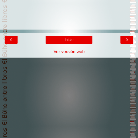
‹
›
Inicio
Ver versión web