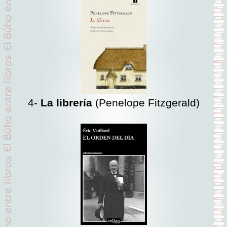
4-
La librería
(Penelope Fitzgerald)