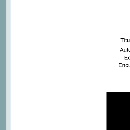
Títu
Aut
Ed
Encu