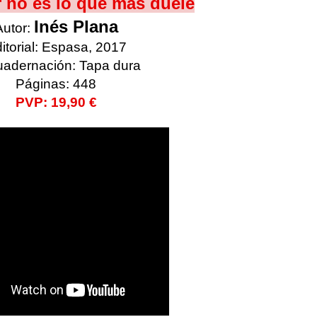
r no es lo que más duele
Inés Plana
Autor:
itorial: Espasa, 2017
adernación: Tapa dura
Páginas: 448
PVP: 19,90 €