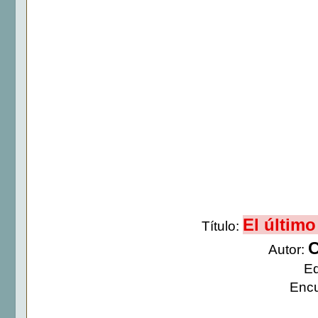
El últim
Título:
C
Autor:
Ed
Encu