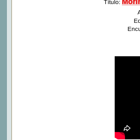
Mori
Título:
Ed
Encu