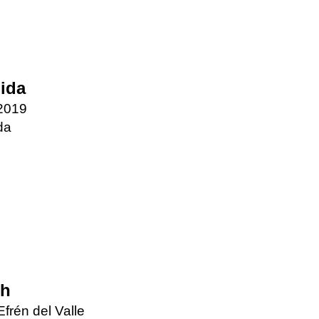
lida
 2019
da
th
frén del Valle