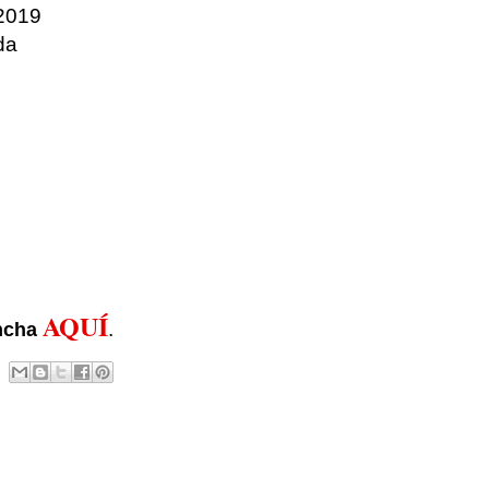
 2019
da
AQUÍ
.
ncha