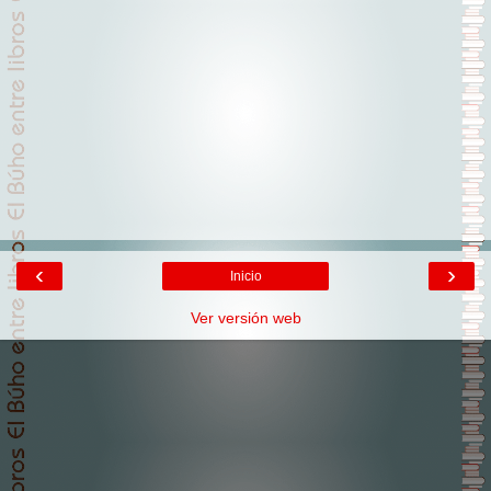
‹
›
Inicio
Ver versión web