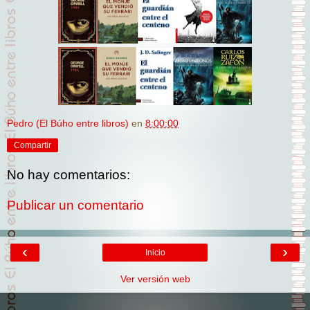
Pedro (El Búho entre libros)
en
8:00:00
Compartir
No hay comentarios:
Publicar un comentario
‹
›
Inicio
Ver versión web