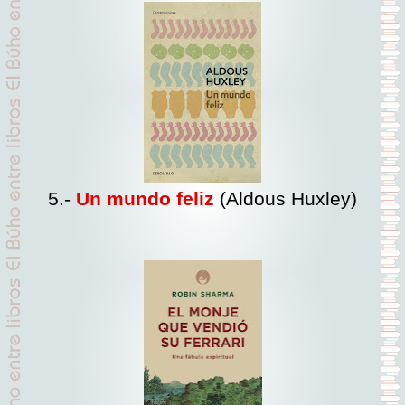
5.-
Un mundo feliz
(A
ldous Huxley)