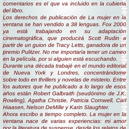
comentarios es el que va incluido en la cubierta
del libro.
Los derechos de publicación de
La mujer en la
ventana
se han vendido a 38 lenguas. Fox 2000
ya está trabajando en su adaptación
cinematográfica, que producirá Scott Rudin a
partir de un guion de
Tracy Letts
, ganadora de un
premio Pulitzer. No me importaría tener un cameo
en la película, por si alguien está escuchando.
Durante una década trabajé en el mundo editorial
de Nueva York y Londres, concentrándome
sobre todo en
thrillers
y novelas de misterio. Entre
los autores que he publicado a lo largo de esos
años están Robert Galbraith (seudónimo de J.K.
Rowling), Agatha Christie, Patricia Cornwell, Carl
Hiaasen, Nelson DeMille y Karin Slaughter.
Ahora escribo a tiempo completo.
La mujer en la
ventana
nace de varias experiencias: mi amor
por la literatura de suspense, desde los relatos de