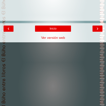
‹
›
Inicio
Ver versión web