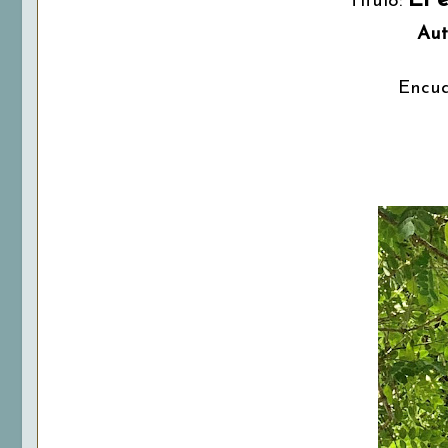
El 
Título:
Aut
Encua