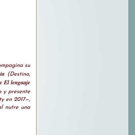
Compagina su
ia
(Destino,
 El lenguaje
o y presente
ty en 2017—,
al nutre una