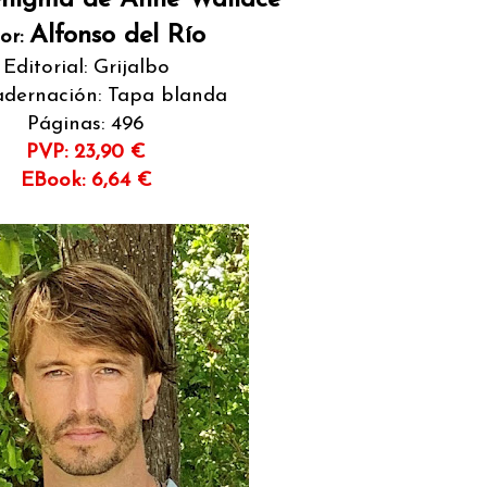
enigma de Anne Wallace
Alfonso del Río
or:
Editorial: Grijalbo
dernación: Tapa blanda
Páginas: 496
PVP: 23,90 €
EBook: 6,64 €