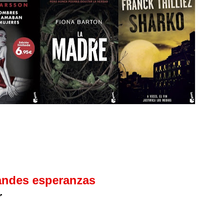
randes esperanzas
r