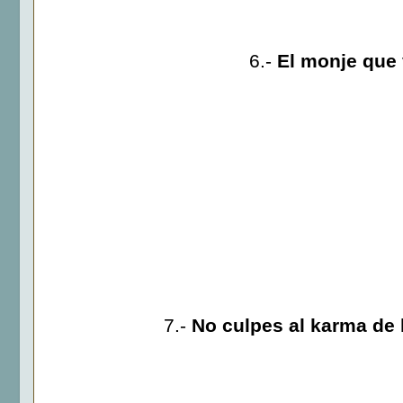
6.-
El monje que 
7.-
No culpes al karma de l