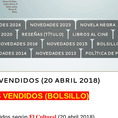
DES 2024
NOVEDADES 2023
NOVELA NEGRA
 2020
RESEÑAS (TÍTULO)
LIBROS AL CINE
OVEDADES 2016
NOVEDADES 2015
BOLSILL
DADES 2014
NOVEDADES 2013
POLÍTICA DE 
VENDIDOS (20 ABRIL 2018)
 VENDIDOS (BOLSILLO)
El Cultural
ndidos según
(20 abril 2018)