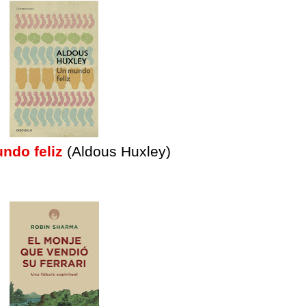
ndo feliz
(A
ldous Huxley)