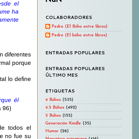
sde el
fume ha
COLABORADORES
mamente
Pedro (El Búho entre libros)
Pedro (El búho entre libros)
ENTRADAS POPULARES
n diferentes
rmal porque
ENTRADAS POPULARES
ÚLTIMO MES
al lo define
ETIQUETAS
rque él
4 Búhos
(535)
 96)
4.5 Búhos
(492)
5 Búhos
(155)
Generación Kindle
(35)
e todos el
Humor
(26)
e no fue su
Narrativa extranjera
(416)