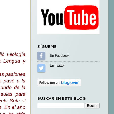
SÍGUEME
ó Filología
Sígueme en Facebook
ña Lengua y
Sígueme en Twitter
des pasiones
o pasó a la
mundo de la
 aulas para
BUSCAR EN ESTE BLOG
ela Sota el
s. En el año