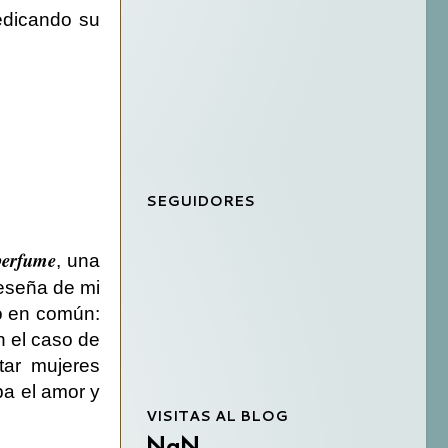
edicando su
SEGUIDORES
perfume
, una
reseña de mi
to en común:
n el caso de
tar mujeres
ba el amor y
VISITAS AL BLOG
NaN