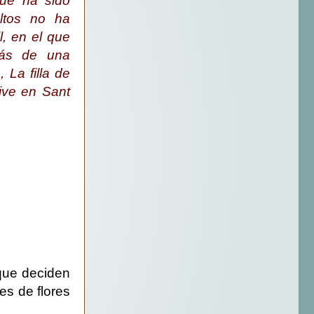
que ha sido
ultos no ha
l, en el que
más de una
 La filla de
vive en Sant
 que deciden
es de flores