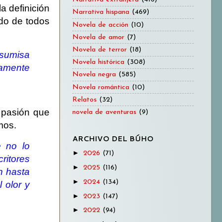
a definición
Narrativa hispana
(469)
do de todos
Novela de acción
(10)
Novela de amor
(7)
Novela de terror
(18)
 sumisa
Novela histórica
(308)
camente
Novela negra
(585)
Novela romántica
(10)
Relatos
(32)
a pasión que
novela de aventuras
(9)
mos.
ARCHIVO DEL BÚHO
 no lo
►
2026
(71)
ritores
►
2025
(116)
n hasta
►
2024
(134)
 olor y
►
2023
(147)
►
2022
(94)