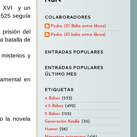
o XVI y un
 1525 seguía
COLABORADORES
Pedro (El Búho entre libros)
 prisión del
Pedro (El búho entre libros)
a batalla de
ENTRADAS POPULARES
misterios y
ENTRADAS POPULARES
ÚLTIMO MES
damental en
ETIQUETAS
4 Búhos
(535)
4.5 Búhos
(492)
5 Búhos
(155)
o la novela
Generación Kindle
(35)
Humor
(26)
Narrativa extranjera
(416)