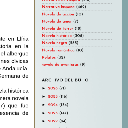
Narrativa hispana
(469)
Novela de acción
(10)
Novela de amor
(7)
Novela de terror
(18)
Novela histórica
(308)
e en Llíria
Novela negra
(585)
toria en la
Novela romántica
(10)
del albergue
Relatos
(32)
ones cívicas
novela de aventuras
(9)
e Andalucía.
“Germana de
ARCHIVO DEL BÚHO
►
2026
(71)
ela histórica
►
2025
(116)
imera novela
►
7) que fue
2024
(134)
resencia de
►
2023
(147)
►
2022
(94)