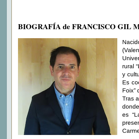
BIOGRAFÍA de FRANCISCO GIL 
Nacid
(Vale
Univer
rural 
y cult
Es co
Foix” 
Tras a
donde 
es “L
prese
Carme