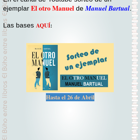
El otro Manuel
Manuel Bartual
ejemplar
de
.
AQUÍ
:
Las bases
Hasta el 26 de Abril