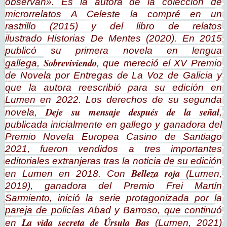
observan». Es la autora de la colección de
microrrelatos
A Celeste la compré en un
rastrillo
(2015) y del libro de relatos
ilustrado
Historias De Mentes
(2020). En 2015
publicó su primera novela en lengua
Sobreviviendo
gallega,
, que mereció el XV Premio
de Novela por Entregas de La Voz de Galicia y
que la autora reescribió para su edición en
Lumen en 2022. Los derechos de su segunda
Deje su mensaje después de la señal
novela,
,
publicada inicialmente en gallego y ganadora del
Premio Novela Europea Casino de Santiago
2021, fueron vendidos a tres importantes
editoriales extranjeras tras la noticia de su edición
Belleza roja
en Lumen en 2018. Con
(Lumen,
2019), ganadora del Premio Frei Martín
Sarmiento, inició la serie protagonizada por la
pareja de policías Abad y Barroso, que continuó
La vida secreta de Úrsula Bas
en
(Lumen, 2021)