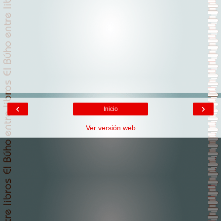
‹
›
Inicio
Ver versión web