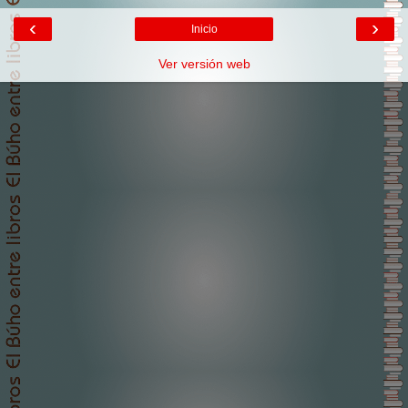
‹
›
Inicio
Ver versión web