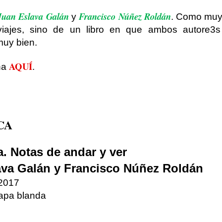
Juan Eslava Galán
Francisco Núñez Roldán
y
. Como muy 
 viajes, sino de un libro en que ambos autore3
muy bien.
AQUÍ
ha
.
CA
. Notas de andar y ver
ava Galán y Francisco Núñez Roldán
 2017
apa blanda