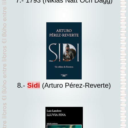
7.- 1793 (Niklas Natt Och Dagg)
8.-
Sidi
(Arturo Pérez-Reverte)