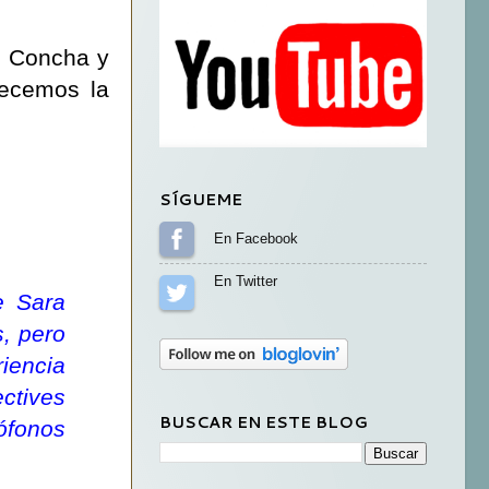
, Concha y
recemos la
SÍGUEME
Sígueme en Facebook
Sígueme en Twitter
e Sara
s, pero
riencia
ctives
BUSCAR EN ESTE BLOG
ófonos