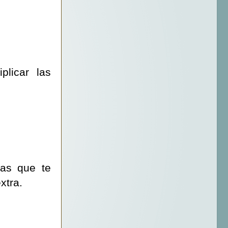
plicar las
ras que te
xtra.