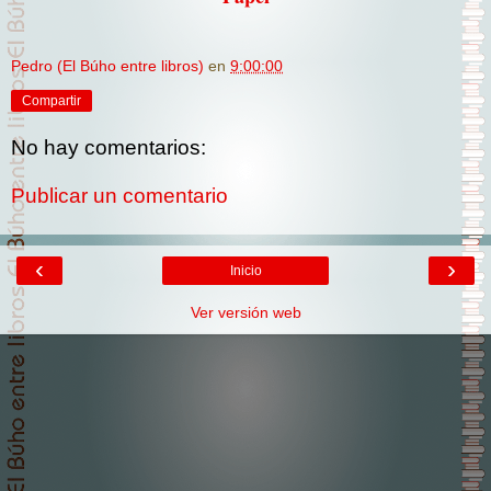
Pedro (El Búho entre libros)
en
9:00:00
Compartir
No hay comentarios:
Publicar un comentario
‹
›
Inicio
Ver versión web