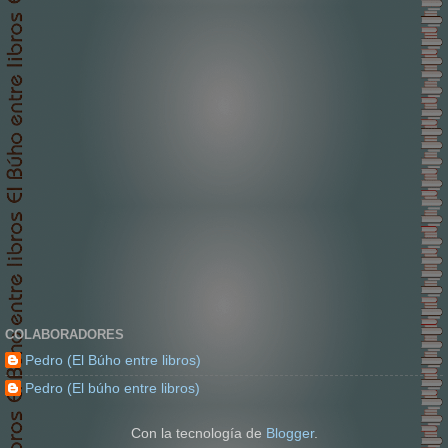
COLABORADORES
Pedro (El Búho entre libros)
Pedro (El búho entre libros)
Con la tecnología de
Blogger
.