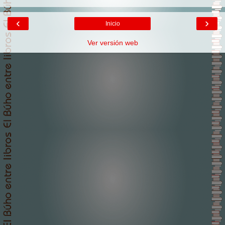
‹
›
Inicio
Ver versión web