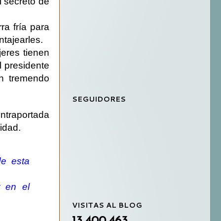
l secreto de
ra fría para
tajearles.
jeres tienen
l presidente
un tremendo
SEGUIDORES
ntraportada
lidad.
de esta
r en el
VISITAS AL BLOG
13,400,463