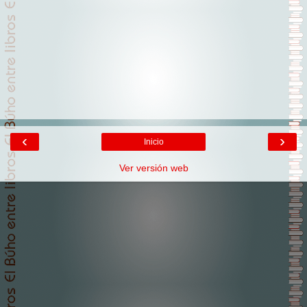
‹
›
Inicio
Ver versión web