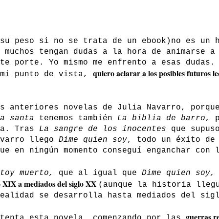
su peso si no se trata de un ebook)no es un 
 muchos tengan dudas a la hora de animarse a
te porte. Yo mismo me enfrento a esas dudas.
quiero aclarar a los posibles futuros l
 mi punto de vista,
s anteriores novelas de Julia Navarro, porqu
a santa
tenemos también
La biblia de barro,
za. Tras
La sangre de los inocentes
que supuso
avarro llego
Dime quien soy
, todo un éxito de
ue en ningún momento conseguí enganchar con 
stoy muerto,
que al igual que
Dime quien soy
lo XIX a mediados del siglo XX
(aunque la historia lleg
ealidad se desarrolla hasta mediados del sig
guerras re
stenta esta novela, comenzando por las