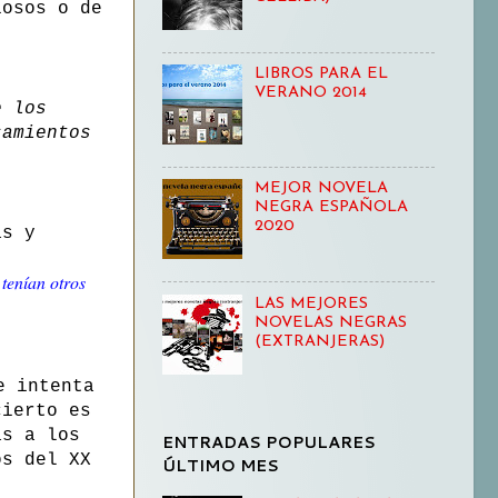
iosos o de
LIBROS PARA EL
VERANO 2014
e los
samientos
MEJOR NOVELA
NEGRA ESPAÑOLA
2020
as y
 tenían otros
LAS MEJORES
NOVELAS NEGRAS
(EXTRANJERAS)
e intenta
cierto es
as a los
ENTRADAS POPULARES
os del XX
ÚLTIMO MES