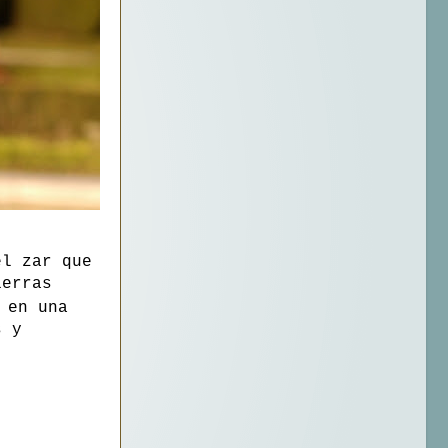
el zar que
ierras
 en una
s y