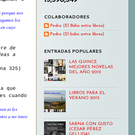
a porque nos
COLABORADORES
engamos los
Pedro (El Búho entre libros)
 en cuyo
Pedro (El búho entre libros)
bre de
ENTRADAS POPULARES
deas a
LAS QUINCE
MEJORES NOVELAS
na 325)
DEL AÑO 2012
la que
LIBROS PARA EL
es cuando
VERANO 2015
sen ni les
stos a no irnos
SARNA CON GUSTO
(CÉSAR PÉREZ
GELLIDA)