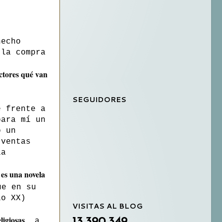
hecho
 la compra
ectores qué van
SEGUIDORES
e frente a
para mí un
 un
 ventas
la
es una novela
,
ue en su
lo XX)
VISITAS AL BLOG
ligiosas
13,390,349
, a