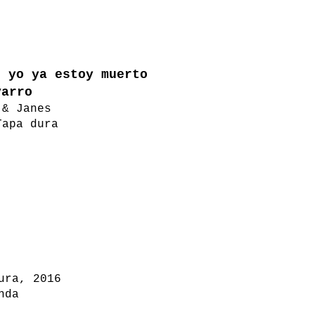
, yo ya estoy muerto
varro
 & Janes
Tapa dura
ura, 2016
nda