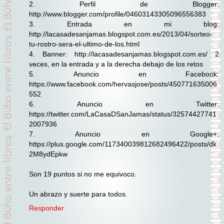
2. Perfil de Blogger:
http://www.blogger.com/profile/04603143305096556383
3. Entrada en mi blog:
http://lacasadesanjamas.blogspot.com.es/2013/04/sorteo-
tu-rostro-sera-el-ultimo-de-los.html
4. Banner: http://lacasadesanjamas.blogspot.com.es/ 2
veces, en la entrada y a la derecha debajo de los retos
5. Anuncio en Facebook:
https://www.facebook.com/hervasjose/posts/450771635006
552
6. Anuncio en Twitter:
https://twitter.com/LaCasaDSanJamas/status/32574427741
2007936
7. Anuncio en Google+:
https://plus.google.com/117340039812682496422/posts/dk
2M8ydEpkw
Son 19 puntos si no me equivoco.
Un abrazo y suerte para todos.
Responder