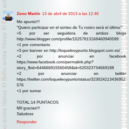
Zeno Martín
13 de abril de 2013 a las 12:46
Me apunto!!!
"Quiero participar en el sorteo de Tu rostro será el último’”
+5 por ser seguidora de ambos blogs
http://www.blogger.com/profile/15257813168460940599
+1 por comentario
+3 por banner en http://loqueleoypunto.blogspot.com.es/
+2 por anunciar en facebook
https://www.facebook.com/permalink.php?
story_fbid=644666915560458&id=520323734669188
+2 por anunciar en twitter
https://twitter.com/loqueleoypunto/status/323024213436952
576
+1 por sumar
TOTAL:14 PUNTACOS
MIl gracias!!!
Saludoss
Responder