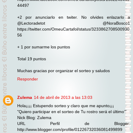
44497
+2 por anunciarlo en twiter. No olvides enlazarlo a
@Lectoradetot @NoraBosco1
https://twitter.com/OmeuCartafol/status/3233862708500930
56
+ 1 por sumarme los puntos
Total 19 puntos
Muchas gracias por organizar el sorteo y saludos
Responder
Zulema
14 de abril de 2013 a las 13:03
Hola¡¡¡¡ Estupendo sorteo y claro que me apunto¡¡¡
"Quiero participar en el sorteo de Tu rostro será el último’”
Nick Blog: Zulema
URL Perfil de Blogger:
http://www.blogger.com/profile/01226732036081499899