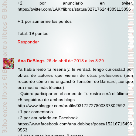
+2 por anunciarlo en twiter.
https://twitter.com/LAKYlibros/status/327176244389113856
+ 1 por sumarme los puntos
Total: 19 puntos
Responder
Ana DeBlogs
26 de abril de 2013 a las 3:29
Ya había leído tu reseña y, le verdad, tengo curiosidad por
obras de autores que vienen de otras profesiones (aún
recuerdo cómo me enganchó Tensión, de Barnard, aunque
era mucho más técnico).
- Quiero participar en el sorteo de Tu rostro será el último.
+5 seguidora de ambos blogs:
http://www.blogger.com/profile/03172727800337302592
+1 por comentario
+2 por anunciarlo en Facebook
https://www.facebook.com/ana.deblogs/posts/15216715496
0553
+1 por sumar los puntos: 9 puntos