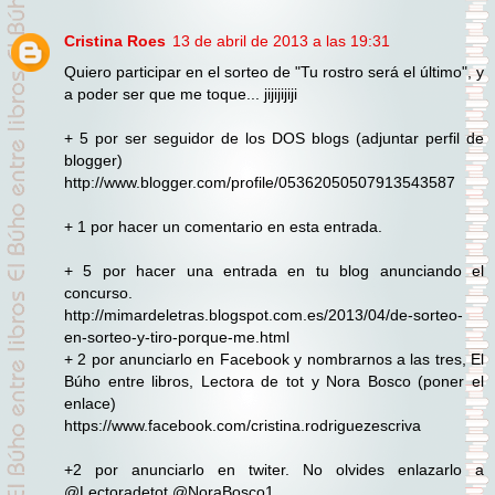
Cristina Roes
13 de abril de 2013 a las 19:31
Quiero participar en el sorteo de "Tu rostro será el último", y
a poder ser que me toque... jijijijiji
+ 5 por ser seguidor de los DOS blogs (adjuntar perfil de
blogger)
http://www.blogger.com/profile/05362050507913543587
+ 1 por hacer un comentario en esta entrada.
+ 5 por hacer una entrada en tu blog anunciando el
concurso.
http://mimardeletras.blogspot.com.es/2013/04/de-sorteo-
en-sorteo-y-tiro-porque-me.html
+ 2 por anunciarlo en Facebook y nombrarnos a las tres, El
Búho entre libros, Lectora de tot y Nora Bosco (poner el
enlace)
https://www.facebook.com/cristina.rodriguezescriva
+2 por anunciarlo en twiter. No olvides enlazarlo a
@Lectoradetot @NoraBosco1