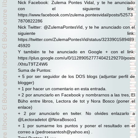
Nick Facebook: Zulema Pontes Vidal, y te he anunciado
con el siguiente link:
https://www.facebook.com/zulema.pontesvidal/posts/52573
7870822286
Nick Twitter: @ZulemaPontesVid, y te he anunciado con el
siguiente link:
https://twitter.com/ZulemaPontesVid/status/3233901589489
45920
Y también te he anunciado en Google + con el link:
https://plus.google.com/u/0/112890527774042129270/posts
/XhtuT9TZ4W6
Suma de Puntos:
+ 5 por ser seguidor de los DOS blogs (adjuntar perfil de
blogger)
+ 1 por hacer un comentario en esta entrada.
+ 2 por anunciarlo en Facebook y nombrarnos a las tres, El
Búho entre libros, Lectora de tot y Nora Bosco (poner el
enlace)
+ 2 por anunciarlo en twiter. No olvides enlazarlo a
@Lectoradetot @NoraBosco1
+ 1 por sumarme los puntos y poner el resultado en el
correo a (pedroesantosh@yahoo.es) .
Total Puntos: 11 ¡¡¡¡