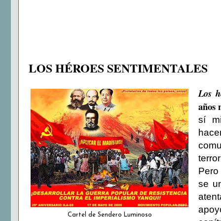
LOS HÉROES SENTIMENTALES
Los h
años 
sí m
hace
comun
terro
Pero 
se un
aten
apoy
Cartel de Sendero Luminoso