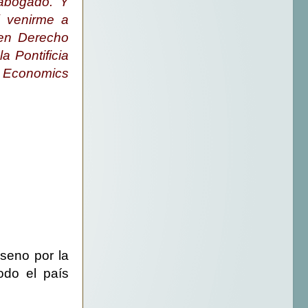
 abogado. Y
í venirme a
 en Derecho
a Pontificia
of Economics
 seno por la
odo el país