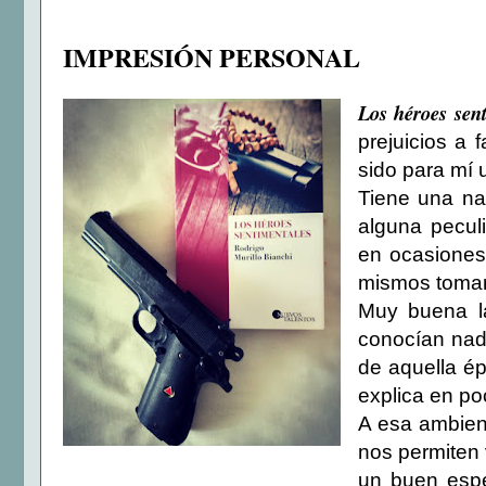
IMPRESIÓN PERSONAL
Los héroes sen
prejuicios a 
sido para mí 
Tiene una na
alguna pecul
en ocasiones 
mismos toman 
Muy buena la
conocían nad
de aquella ép
explica en po
A esa ambien
nos permiten 
un buen espe