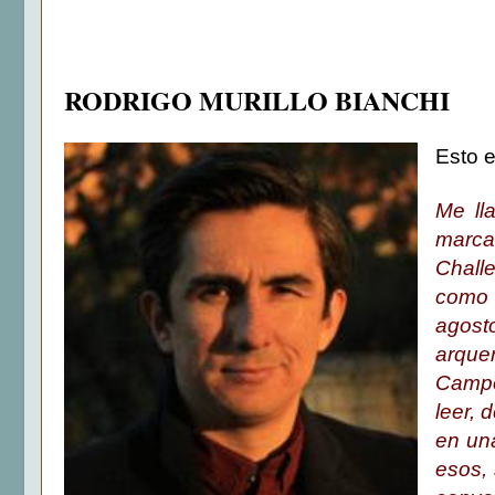
RODRIGO MURILLO BIANCHI
Esto e
Me l
marca
Chall
como c
agost
arque
Campo
leer, 
en un
esos, 