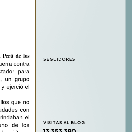
l Perú de los
SEGUIDORES
uerra contra
ctador para
o, un grupo
y ejerció el
ellos que no
iudades con
rindaban el
VISITAS AL BLOG
uno de los
13,353,390