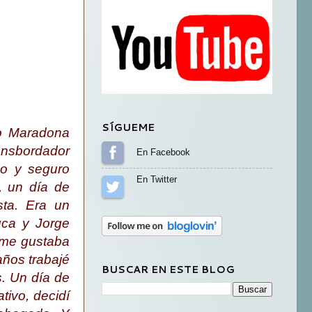
SÍGUEME
o Maradona
nsbordador
Sígueme en Facebook
no y seguro
i, un día de
Sígueme en Twitter
sta. Era un
uca y Jorge
 me gustaba
años trabajé
BUSCAR EN ESTE BLOG
. Un día de
tivo, decidí