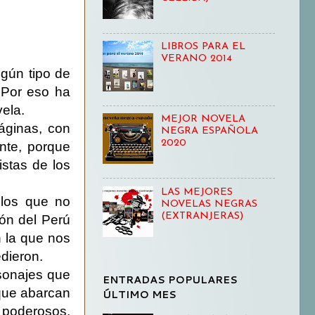
LIBROS PARA EL
VERANO 2014
gún tipo de
. Por eso ha
ela.
MEJOR NOVELA
áginas, con
NEGRA ESPAÑOLA
2020
nte, porque
istas de los
.
LAS MEJORES
llos que no
NOVELAS NEGRAS
(EXTRANJERAS)
ón del Perú
n la que nos
dieron.
sonajes que
ENTRADAS POPULARES
 que abarcan
ÚLTIMO MES
 poderosos,