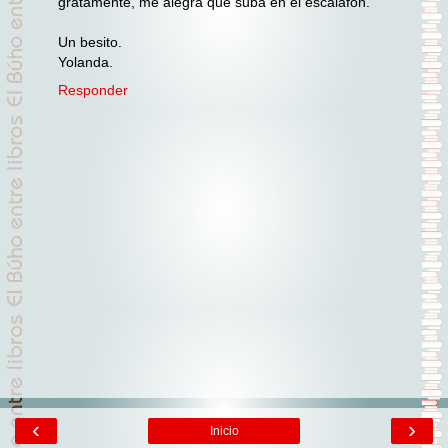
gratamente, me alegra que suba en el escalafón.
Un besito.
Yolanda.
Responder
‹
›
Inicio