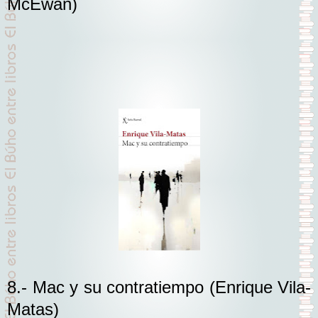
McEwan)
8.-
Mac y su contratiemp
o
(Enrique Vila-
Matas)