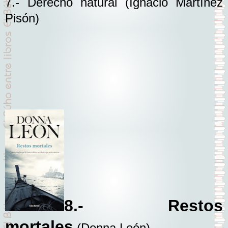
7.- Derecho natural
(Ignacio Martínez
Pisón)
8.- Restos
mortales
(Donna León)