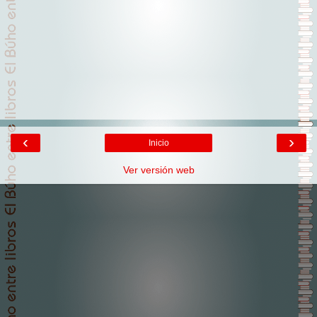
‹
›
Inicio
Ver versión web