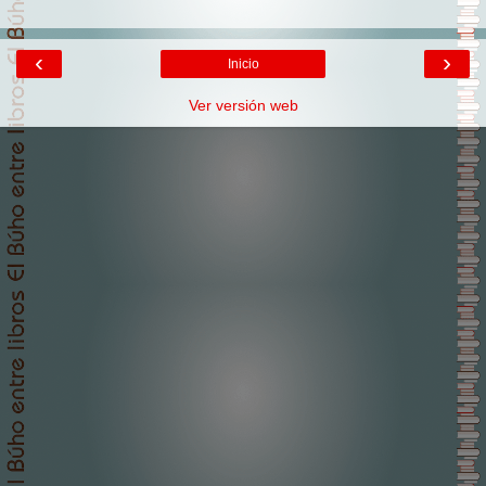
‹
›
Inicio
Ver versión web