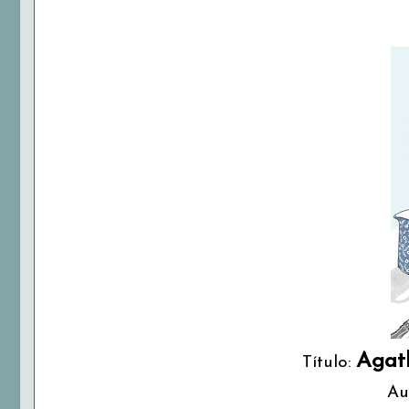
Agath
Título:
Au