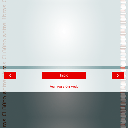
‹
›
Inicio
Ver versión web