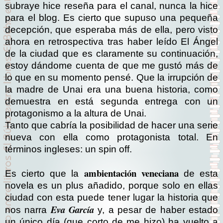
subraye hice reseña para el canal, nunca la hice
para el blog. Es cierto que supuso una pequeña
decepción, que esperaba más de ella, pero visto
ahora en retrospectiva tras haber leído El Ángel
de la ciudad que es claramente su continuación,
estoy dándome cuenta de que me gustó más de
lo que en su momento pensé. Que la irrupción de
la madre de Unai era una buena historia, como
demuestra en está segunda entrega con un
protagonismo a la altura de Unai.
Tanto que cabría la posibilidad de hacer una serie
nueva con ella como protagonista total. En
términos ingleses: un spin off.
ambientación veneciana
Es cierto que la
de esta
novela es un plus añadido, porque solo en ellas
ciudad con esta puede tener lugar la historia que
Eva García
nos narra
y, a pesar de haber estado
un único día (que corto de me hizo) ha vuelto a