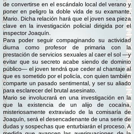
de convertirse en el escándalo local del verano y
poner en peligro la doble vida de su examante,
Mario. Dicha relación hará que el joven sea pieza
clave en la investigación policial dirigida por el
inspector Joaquín.
Para poder seguir compaginando su actividad
diurna como profesor de primaria con la
prestación de servicios sexuales al caer el sol
—
y
evitar que su secreto acabe siendo de dominio
p
ú
blico
—
el joven tendr
á
que ceder al chantaje al
que es sometido por el polic
í
a, con quien tambi
é
n
comparte un pasado sentimental, y ser su aliado
para esclarecer del brutal asesinato.
Mario se involucrará en una investigación en la
que la existencia de un alijo de cocaína,
misteriosamente extraviado de la comisaría de
Joaquín, será el desencadenante de una serie de
dudas y sospechas que enturbiarán el proceso. A
medida que avancen las averiguaciones de la