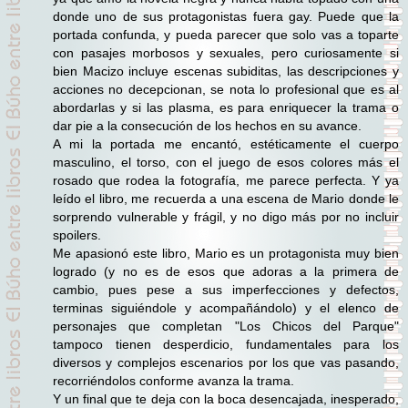
donde uno de sus protagonistas fuera gay. Puede que la
portada confunda, y pueda parecer que solo vas a toparte
con pasajes morbosos y sexuales, pero curiosamente si
bien Macizo incluye escenas subiditas, las descripciones y
acciones no decepcionan, se nota lo profesional que es al
abordarlas y si las plasma, es para enriquecer la trama o
dar pie a la consecución de los hechos en su avance.
A mi la portada me encantó, estéticamente el cuerpo
masculino, el torso, con el juego de esos colores más el
rosado que rodea la fotografía, me parece perfecta. Y ya
leído el libro, me recuerda a una escena de Mario donde le
sorprendo vulnerable y frágil, y no digo más por no incluir
spoilers.
Me apasionó este libro, Mario es un protagonista muy bien
logrado (y no es de esos que adoras a la primera de
cambio, pues pese a sus imperfecciones y defectos,
terminas siguiéndole y acompañándolo) y el elenco de
personajes que completan "Los Chicos del Parque"
tampoco tienen desperdicio, fundamentales para los
diversos y complejos escenarios por los que vas pasando,
recorriéndolos conforme avanza la trama.
Y un final que te deja con la boca desencajada, inesperado,