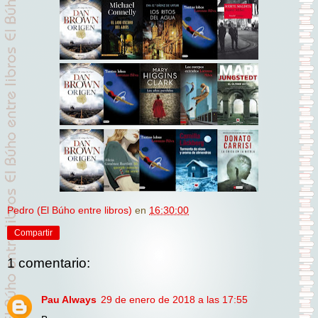
Pedro (El Búho entre libros)
en
16:30:00
Compartir
1 comentario:
Pau Always
29 de enero de 2018 a las 17:55