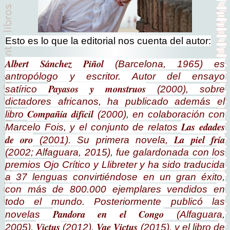
Esto es lo que la editorial nos cuenta del autor:
Albert Sánchez Piñol
(Barcelona, 1965) es
antropólogo y escritor. Autor del ensayo
Payasos y monstruos
satírico
(2000),
sobre
dictadores africanos
, ha publicado además el
Compañía difícil
libro
(2000), en colaboración con
Las edades
Marcelo Fois, y el conjunto de relatos
de oro
La piel fría
(2001). Su primera novela,
(2002; Alfaguara, 2015), fue galardonada con los
premios Ojo Crítico y Llibreter y ha sido traducida
a 37 lenguas convirtiéndose en un gran éxito,
con más de 800.000 ejemplares vendidos en
todo el mundo. Posteriormente publicó las
Pandora en el Congo
novelas
(Alfaguara,
Victus
Vae Victus
2005),
(2012),
(2015), y el libro de