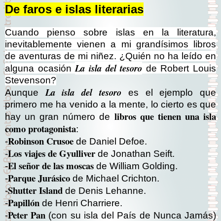
De faros e islas literarias
Cuando pienso sobre islas en la literatura,
inevitablemente vienen a mi grandísimos libros
de aventuras de mi niñez. ¿Quién no ha leído en
La isla del tesoro
alguna ocasión
de Robert Louis
Stevenson?
La isla del tesoro
Aunque
es el ejemplo que
primero me ha venido a la mente, lo cierto es que
libros que tienen una isla
hay un gran número de
como protagonista
:
Robinson Crusoe
-
de Daniel Defoe.
Los viajes de Gyulliver
-
de Jonathan Seift.
El señor de las moscas
-
de William Golding.
Parque Jurásico
-
de Michael Crichton.
Shutter Island
-
de Denis Lehanne.
Papillón
-
de Henri Charriere.
Peter Pan
-
(con su isla del País de Nunca Jamás)