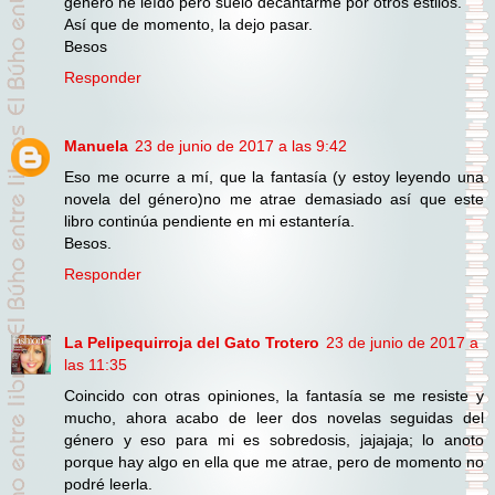
género he leído pero suelo decantarme por otros estilos.
Así que de momento, la dejo pasar.
Besos
Responder
Manuela
23 de junio de 2017 a las 9:42
Eso me ocurre a mí, que la fantasía (y estoy leyendo una
novela del género)no me atrae demasiado así que este
libro continúa pendiente en mi estantería.
Besos.
Responder
La Pelipequirroja del Gato Trotero
23 de junio de 2017 a
las 11:35
Coincido con otras opiniones, la fantasía se me resiste y
mucho, ahora acabo de leer dos novelas seguidas del
género y eso para mi es sobredosis, jajajaja; lo anoto
porque hay algo en ella que me atrae, pero de momento no
podré leerla.