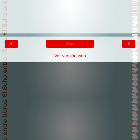
‹
›
Inicio
Ver versión web