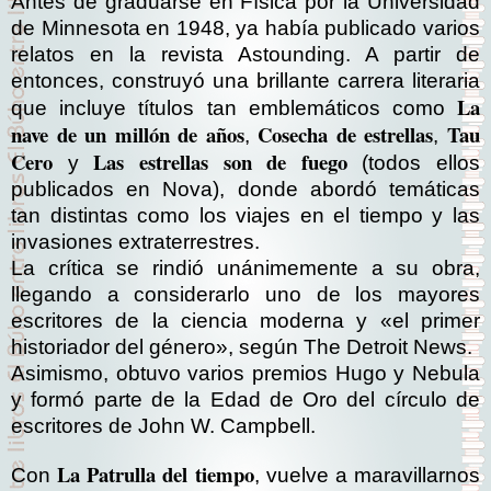
Antes de graduarse en Física por la Universidad
de Minnesota en 1948, ya había publicado varios
relatos en la revista Astounding. A partir de
entonces, construyó una brillante carrera literaria
La
que incluye títulos tan emblemáticos como
nave de un millón de años
Cosecha de estrellas
Tau
,
,
Cero
Las estrellas son de fuego
y
(todos ellos
publicados en Nova), donde abordó temáticas
tan distintas como los viajes en el tiempo y las
invasiones extraterrestres.
La crítica se rindió unánimemente a su obra,
llegando a considerarlo uno de los mayores
escritores de la ciencia moderna y «el primer
historiador del género», según The Detroit News.
Asimismo, obtuvo varios premios Hugo y Nebula
y formó parte de la Edad de Oro del círculo de
escritores de John W. Campbell.
La Patrulla del tiempo
Con
, vuelve a maravillarnos