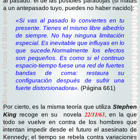
al pasado: el de las posibles paradojas (si matas
a un antepasado tuyo, puedes no haber nacido):
«Si vas al pasado lo conviertes en tu
presente. Tienes el mismo libre albedrío
de siempre. No hay ninguna limitación
especial. Es inevitable que influyas en lo
que sucede.
Normalmente los efectos
son pequeños. Es como si el continuo
espacio-tiempo fuese una red de fuertes
bandas de coma: restaura su
configuración después de sufrir una
fuerte distorsionadora».
(Página 661)
Por cierto, es la misma teoría que utiliza
Stephen
22/11/63
King
recoge en su novela
, en la que
todo se vuelve en contra de los hombres que
intentan impedir desde el futuro el asesinato de
Kennedy; el tiempo se rebela contra variaciones