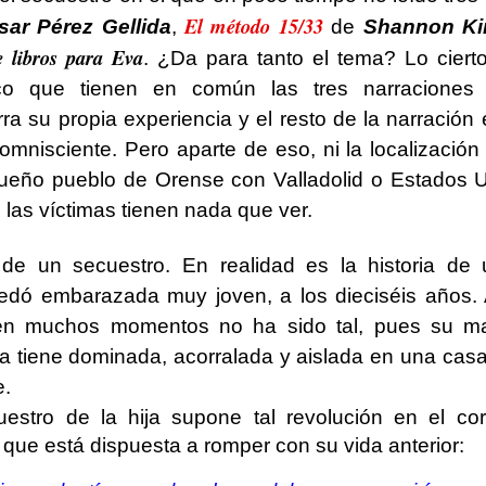
El método 15/33
sar Pérez Gellida
,
de
Shannon Ki
e libros para Eva
. ¿Da para tanto el tema? Lo ciert
co que tienen en común las tres narraciones
rra su propia experiencia y el resto de la narración
omnisciente. Pero aparte de eso, ni la localización
ueño pueblo de Orense con Valladolid o Estados Un
 las víctimas tienen nada que ver.
de un secuestro. En realidad es la historia de u
dó embarazada muy joven, a los dieciséis años. 
en muchos momentos no ha sido tal, pues su m
 la tiene dominada, acorralada y aislada en una casa
e.
uestro de la hija supone tal revolución en el co
que está dispuesta a romper con su vida anterior: