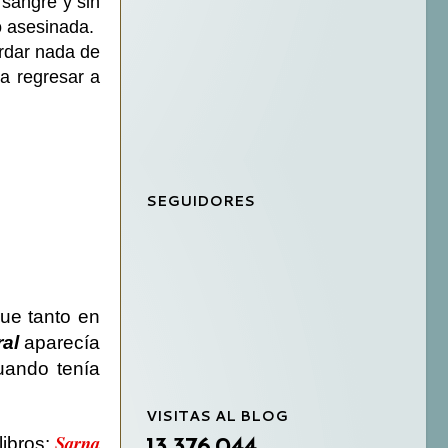
 sangre y sin
o asesinada.
ordar nada de
a regresar a
SEGUIDORES
que tanto en
ral
aparecía
uando tenía
VISITAS AL BLOG
Sarna
libros:
13,376,044