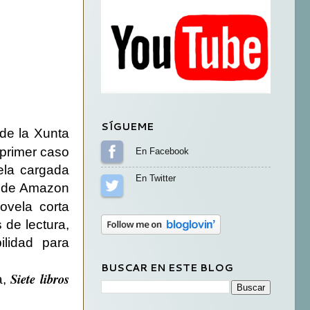
SÍGUEME
de la Xunta
primer caso
Sígueme en Facebook
ela cargada
Sígueme en Twitter
as de Amazon
novela corta
 de lectura,
ilidad para
BUSCAR EN ESTE BLOG
Siete libros
a,