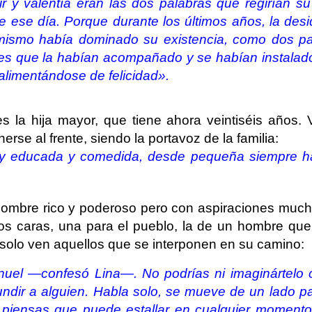
ir y valentía eran las dos palabras que regirían su
de ese día. Porque durante los últimos años, la desi
mismo había dominado su existencia, como dos pa
bles que la habían acompañado y se habían instalad
alimentándose de felicidad».
es la hija mayor, que tiene ahora veintiséis años.
rse al frente, siendo la portavoz de la familia:
Muy educada y comedida, desde pequeña siempre ha
 hombre rico y poderoso pero con aspiraciones much
dos caras, una para el pueblo, la de un hombre que
 solo ven aquellos que se interponen en su camino:
uel —confesó Lina—. No podrías ni imaginártelo
undir a alguien. Habla solo, se mueve de un lado pa
 piensas que puede estallar en cualquier momento