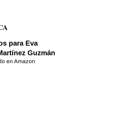
CA
ros para Eva
Martínez Guzmán
tado en Amazon