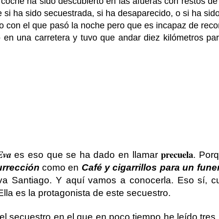
coche ha sido descubierto en las afueras con restos de
 si ha sido secuestrada, si ha desaparecido, o si ha sid
co con el que pasó la noche pero que es incapaz de rec
en una carretera y tuvo que andar diez kilómetros par
precuela
Eva
es eso que se ha dado en llamar
. Por
urrección
como en
Café y cigarrillos para un fune
Eva Santiago. Y aquí vamos a conocerla. Eso sí, c
Ella es la protagonista de este secuestro.
el secuestro en el que en poco tiempo he leído tres 