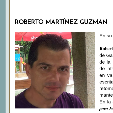
ROBERTO MARTÍNEZ GUZMAN
En su
Rober
de Gal
de la
de int
en va
escrit
retom
manten
En la 
para E