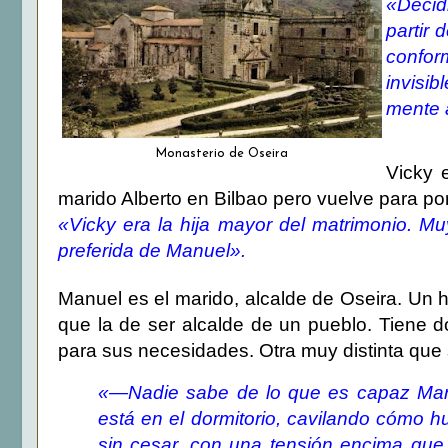
«Decid
partir 
confor
invisi
mente 
Monasterio de Oseira
Vicky 
marido Alberto en Bilbao pero vuelve para pone
«Vicky era la hija mayor del matrimonio. 
preferida de Manuel».
Manuel es el marido, alcalde de Oseira. Un
que la de ser alcalde de un pueblo. Tiene 
para sus necesidades. Otra muy distinta que
«—Nadie sabe de lo que es capaz Man
está en el dormitorio, cavilando cómo h
sin cesar, con una tensión encima que