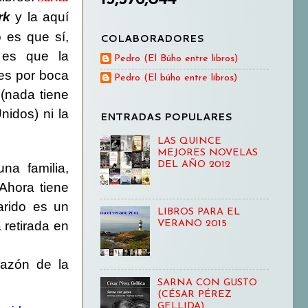
rk
y la aquí
o es que sí,
COLABORADORES
 es que la
Pedro (El Búho entre libros)
 es por boca
Pedro (El búho entre libros)
 (nada tiene
idos) ni la
ENTRADAS POPULARES
LAS QUINCE
MEJORES NOVELAS
DEL AÑO 2012
na familia,
Ahora tiene
arido es un
LIBROS PARA EL
VERANO 2015
 retirada en
razón de la
SARNA CON GUSTO
(CÉSAR PÉREZ
GELLIDA)