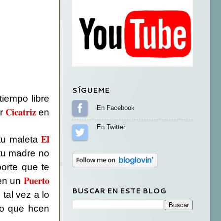
SÍGUEME
iempo libre
Sígueme en Facebook
Cicatriz
ar
en
Sígueme en Twitter
El
 tu maleta
 tu madre no
orte que te
Puerto
 en un
BUSCAR EN ESTE BLOG
 tal vez a lo
ío que hcen