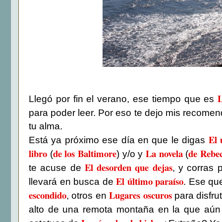
L
Llegó por fin el verano, ese tiempo que es
para poder leer. Por eso te dejo mis recomen
tu alma.
El 
Está ya próximo ese día en que le digas
libro
de los Baltimore
La novela
de Rebe
(
)
y/o y
(
El desorden que dejas
te acuse de
, y corras 
El último paraíso
llevará en busca de
. Ese qu
escondido
Lugares oscuros
, otros en
para disfru
alto de una remota montaña en la que aú