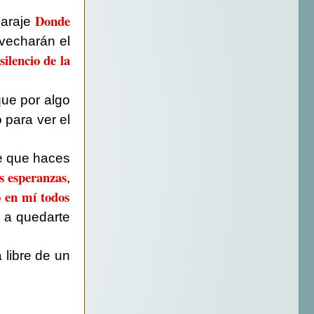
Donde
paraje
ovecharán el
silencio de la
que por algo
o para ver el
e que haces
s esperanzas
,
 en mí todos
 a quedarte
 libre de un