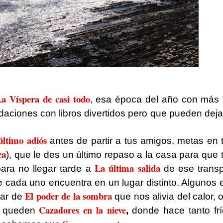
a Víspera de casi todo
, esa época del año con más t
daciones con libros divertidos pero que pueden dej
último adiós
antes de partir a tus amigos, metas en
ca
)
, que le des un último repaso a la casa para que
La última salida
para no llegar tarde a
de ese transp
e cada uno encuentra en un lugar distinto. Algunos
El poder de la sombra
tar de
que nos alivia del calor, o
Cazadores en la nieve
n queden
,
donde hace tanto fr