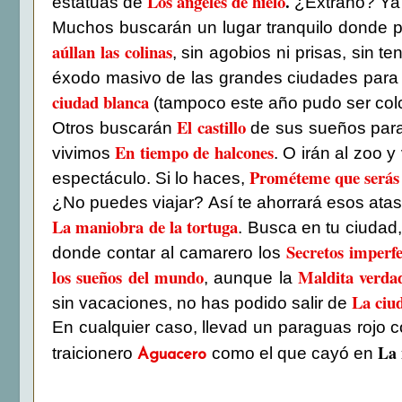
Los ángeles de hielo
.
estatuas de
¿Extraño? Y
Muchos buscarán un lugar tranquilo donde 
aúllan las colinas
, sin agobios ni prisas, sin t
éxodo masivo de las grandes ciudades para 
ciudad blanca
(tampoco este año pudo ser col
El castillo
Otros buscarán
de sus sueños para 
En tiempo de halcones
vivimos
. O irán al zoo y
Prométeme que serás 
espectáculo. Si lo haces,
¿No puedes viajar? Así te ahorrará esos at
La maniobra de la tortuga
. Busca en tu ciudad
Secretos imperfe
donde contar al camarero los
los sueños del mundo
Maldita verda
, aunque la
La ciu
sin vacaciones, no has podido salir de
En cualquier caso, llevad un paraguas rojo 
La 
traicionero
como el que cayó en
Aguacero