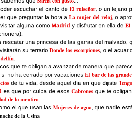
Sarna con gusto
a sabemos que
...
El ruiseñor
poder escuchar el canto de
, o un lejano 
La mujer del reloj
ener que preguntar la hora a
, o apr
El 
visitar alguna como
Madrid
y disfrutar en ella de
chonera).
rescatar una princesa de las garras del malvado, 
Donde los escorpiones
 visitarán su terrario
, o el acuari
delfín
.
ascos que te obligan a avanzar de manera que parec
El bar de las grande
, si no ha cerrado por vacaciones
ctos
Tengo
de tu vida, desde aquel día en que dijiste
d
Cabrones
es que por culpa de esos
que te obligan
dad de la mentira
.
Mujeres de agua
como el que usan las
, que nadie está
noche de la Usina