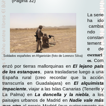
(Página 32)
La serie
ha ido
cambia
ndo
constan
tement
e de
escenari
Soldados españoles en Afganistán (foto de Lorenzo Silva)
os
.
Com
enzó por tierras mallorquinas en
El lejano país
de los estanques
, para trasladarse luego a una
España rural (creo recordar que la acción
transcurría en Guadalajara) en
El alquimista
impaciente
, viajar a las Islas Canarias (Tenerife y
La Palma) en
La doncella y la niebla
, a los
paisajes urbanos de Madrid en
Nadie vale más
que otro
al propio Madrid (que curiosamente no